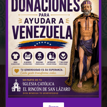
Comentario
Crear una cuenta
Dona rápidamente y de forma segura con Stripe
Cómo funciona:
Después de que hagas clic en el
botón «Donar ahora», se abrirá una ventana de
Donar