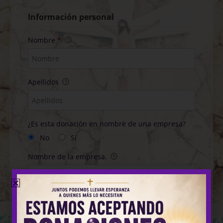
Información personal
Nombre
*
Apellidos
¿Es esta donación en nombre de una empresa?
No
Sí
Nombre de la empresa.
Dirección de correo electrónico
*