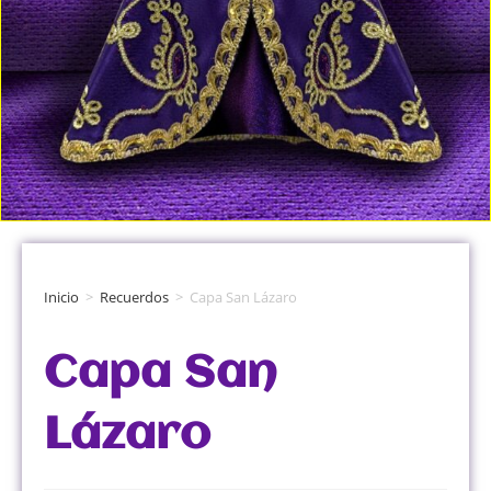
Inicio
>
Recuerdos
>
Capa San Lázaro
Capa San
Lázaro