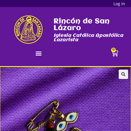
Log In
Rincón de San
Lázaro
Iglesia Católica Apostólica
Lazarista
0
🔍