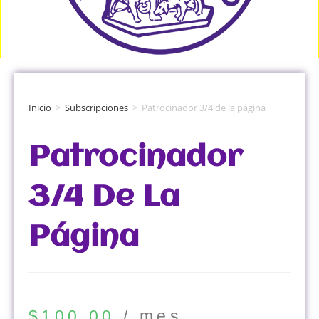
Inicio
>
Subscripciones
>
Patrocinador 3/4 de la página
Patrocinador
3/4 De La
Página
$
100.00
/ mes