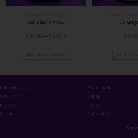
Imágenes - Santos y Vírgenes
Imágenes - Santos
San Lázaro Y1052
Dr. Greg
$
10.00
-
$
40.00
$
10.
Seleccionar opciones
Añadir al c
Sobre Nosotros
Patrocinadores
Servicios
Donar
Eventos
Tienda
Galería
Contáctenos
Copyr