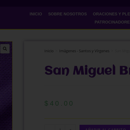
INICIO
SOBRE NOSOTROS
ORACIONES Y PL
PATROCINADORE
Inicio
>
Imágenes - Santos y Vírgenes
>
San Mig
San Miguel 
$
40.00
-
+
AÑADIR AL CARRITO