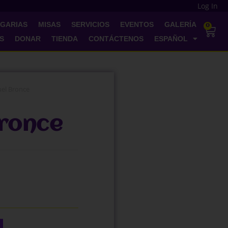
Log In
EGARIAS
MISAS
SERVICIOS
EVENTOS
GALERÍA
0
S
DONAR
TIENDA
CONTÁCTENOS
ESPAÑOL
uel Bronce
Bronce