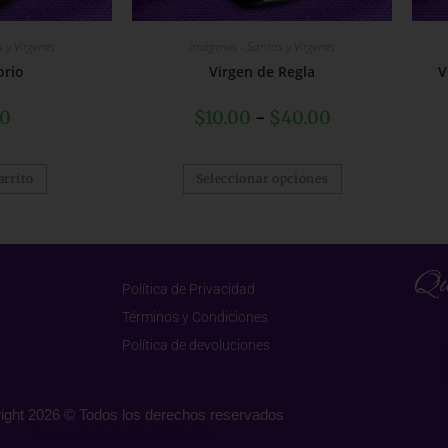
 y Vírgenes
Imágenes - Santos y Vírgenes
orio
Virgen de Regla
V
00
$
10.00
-
$
40.00
arrito
Seleccionar opciones
Qu
Política de Privacidad
Términos y Condiciones
Política de devoluciones
ight 2026 © Todos los derechos reservados
Powered by DesignCodeSolutions