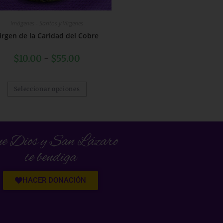
Imágenes - Santos y Vírgenes
irgen de la Caridad del Cobre
$
10.00
-
$
55.00
Seleccionar opciones
e Dios y San Lázaro
te bendiga
HACER DONACIÓN