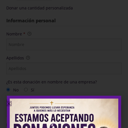
Donar una cantidad personalizada
Información personal
Nombre
*
Apellidos
¿Es esta donación en nombre de una empresa?
No
Sí
Nombre de la empresa.
Dirección de correo electrónico
*