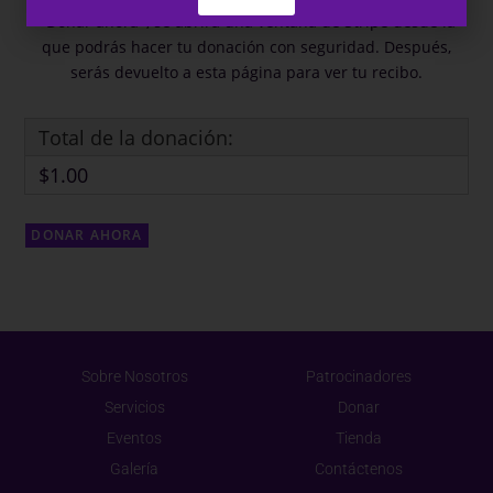
«Donar ahora», se abrirá una ventana de Stripe desde la
que podrás hacer tu donación con seguridad. Después,
serás devuelto a esta página para ver tu recibo.
Total de la donación:
$1.00
Sobre Nosotros
Patrocinadores
Servicios
Donar
Eventos
Tienda
Galería
Contáctenos