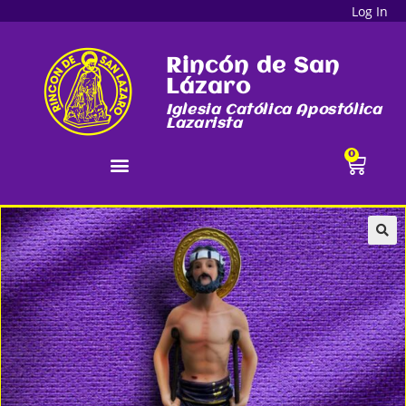
Log In
Rincón de San
Lázaro
Iglesia Católica Apostólica
Lazarista
0
🔍