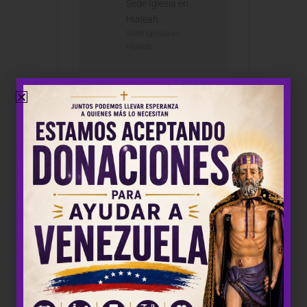
Sede Iglesia en
Hialeah
Sede Iglesia en
Hialeah
+ Añadir Google Calendar
+ exportación iCal / Outlook
COMPARTIR ESTE EVENTO