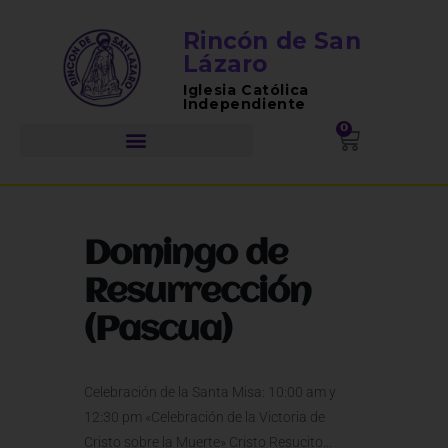
Rincón de San
Lázaro
Iglesia Católica
Independiente
0
Domingo de
Resurrección
(Pascua)
Celebración de la Santa Misa: 10:00 am y
12:30 pm «Celebración de la Victoria de
Cristo sobre la Muerte» Cristo Resucito…