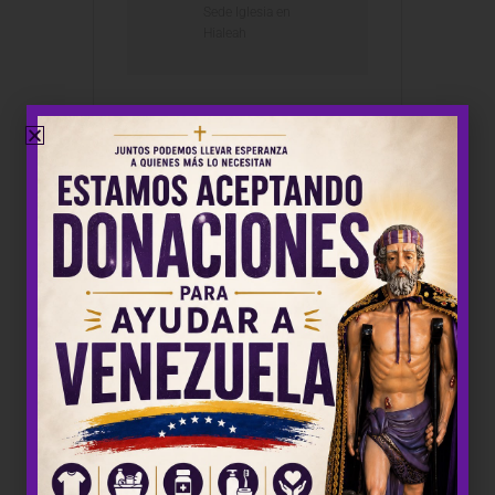
Sede Iglesia en
Hialeah
+ Añadir Google Calendar
+ exportación iCal / Outlook
COMPARTIR ESTE EVENTO